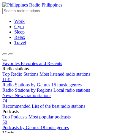
Radio Philippines
Work
Gym
Sleep
Relax
Travel
Favorites
Favorites and Recents
Radio stations
Top Radio Stations
Most listened radio stations
1135
Radio Stations by Genres
15 music genres
Radio Stations by Regions
Local radio stations
News
News radio stations
74
Recommended
List of the best radio stations
Podcasts
Top Podcasts
Most popular podcasts
50
Podcasts by Genres
18 topic genres
Music