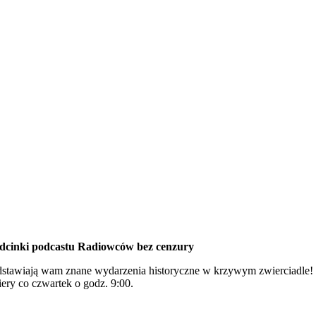
odcinki podcastu Radiowców bez cenzury
tawiają wam znane wydarzenia historyczne w krzywym zwierciadle! G
miery co czwartek o godz. 9:00.