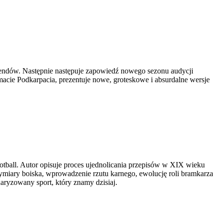
ekendów. Następnie następuje zapowiedź nowego sezonu audycji
cie Podkarpacia, prezentuje nowe, groteskowe i absurdalne wersje
football. Autor opisuje proces ujednolicania przepisów w XIX wieku
wymiary boiska, wprowadzenie rzutu karnego, ewolucję roli bramkarza
daryzowany sport, który znamy dzisiaj.