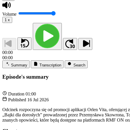
Volume
1
x
00:00
00:00
Summary
Transcription
Search
Episode's summary
Duration
01:00
Published
16 Jul 2026
Odcinek rozpoczyna się od promocji aplikacji Orlen Vita, oferując
„Bajki dla dorosłych” prowadzonej przez Przemysława Skowrona, To
znanych opowieści, które będą dostępne na platformach RMF ON or