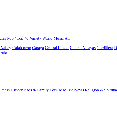
dies
Pop / Top 40
Variety
World Music
All
 Valley
Calabarzon
Caraga
Central Luzon
Central Visayas
Cordillera
D
sula
itness
History
Kids & Family
Leisure
Music
News
Religion & Spiritua