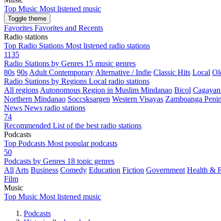
Top Music
Most listened music
Toggle theme
Favorites
Favorites and Recents
Radio stations
Top Radio Stations
Most listened radio stations
1135
Radio Stations by Genres
15 music genres
80s
90s
Adult Contemporary
Alternative / Indie
Classic Hits
Local
Ol
Radio Stations by Regions
Local radio stations
All regions
Autonomous Region in Muslim Mindanao
Bicol
Cagayan
Northern Mindanao
Soccsksargen
Western Visayas
Zamboanga Penin
News
News radio stations
74
Recommended
List of the best radio stations
Podcasts
Top Podcasts
Most popular podcasts
50
Podcasts by Genres
18 topic genres
All
Arts
Business
Comedy
Education
Fiction
Government
Health & F
Film
Music
Top Music
Most listened music
Podcasts