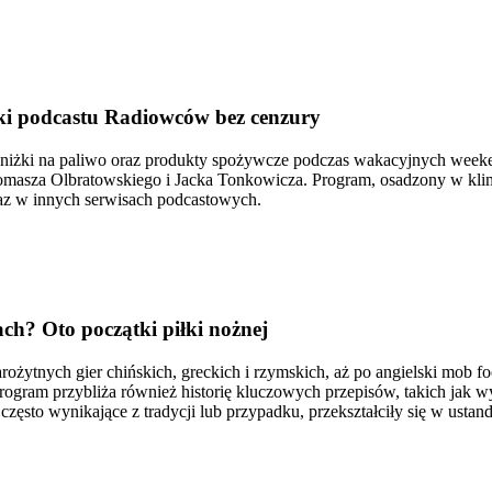
ki podcastu Radiowców bez cenzury
ej zniżki na paliwo oraz produkty spożywcze podczas wakacyjnych we
masza Olbratowskiego i Jacka Tonkowicza. Program, osadzony w klima
az w innych serwisach podcastowych.
ch? Oto początki piłki nożnej
tarożytnych gier chińskich, greckich i rzymskich, aż po angielski mob 
Program przybliża również historię kluczowych przepisów, takich jak 
zęsto wynikające z tradycji lub przypadku, przekształciły się w ustan