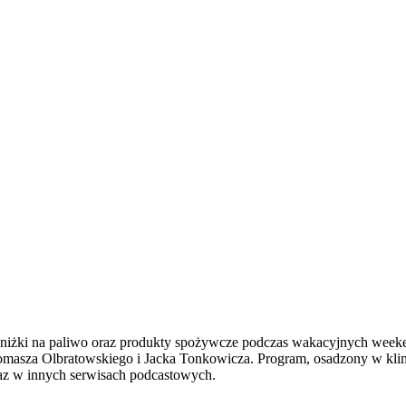
ej zniżki na paliwo oraz produkty spożywcze podczas wakacyjnych we
masza Olbratowskiego i Jacka Tonkowicza. Program, osadzony w klima
az w innych serwisach podcastowych.