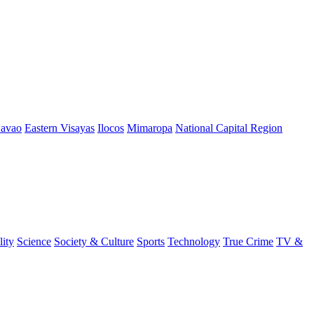
avao
Eastern Visayas
Ilocos
Mimaropa
National Capital Region
lity
Science
Society & Culture
Sports
Technology
True Crime
TV &