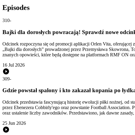
Episodes
310
-
Bajki dla dorosłych powracają! Sprawdź nowe odcin
Odcinek rozpoczyna się od promocji aplikacji Orlen Vita, oferując
„Bajki dla dorosłych” prowadzonej przez Przemysława Skowrona, To
znanych opowieści, które będą dostępne na platformach RMF ON or
16 Jul 2026
309
-
Gdzie powstał spalony i kto zakazał kopania po łydka
Odcinek przedstawia fascynującą historię ewolucji piłki nożnej, od s
przez Ebenezera Cobbirly'ego oraz powstanie Football Association. 
oraz ustalenie liczby zawodników. Przedstawiono, jak dawne zasady, c
25 Jun 2026