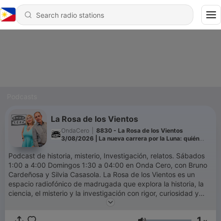
Podcasts
La Rosa de los Vientos
OndaCero
|
8830 - La Rosa de los Vientos
3/08/2026 | La nueva carrera por la Luna: quién
controlará sus recursos
Podcast de historia, misterio, Investigación, relatos. Sábados
1:00 a 4:00 Domingos 1:30 a 04:00 en Onda Cero, con Bruno
Cardeñosa y Silvia Casasola. La Rosa de los Vientos es un
espacio radiofónico de madrugada que explora la historia, la
ciencia, el misterio y la investigación con rigor, curiosidad y
buen oficio. El programa aborda desde enigmas aún sin
resolver y relatos históricos poco conocidos, hasta avances
1