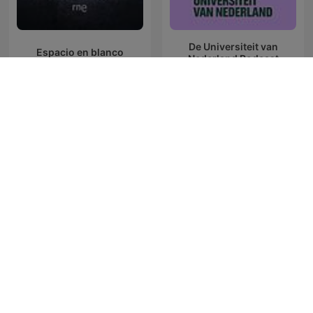
De Universiteit van
Espacio en blanco
Nederland Podcast
Onda Cero Cuenca podcasts
Más de uno
La brújula