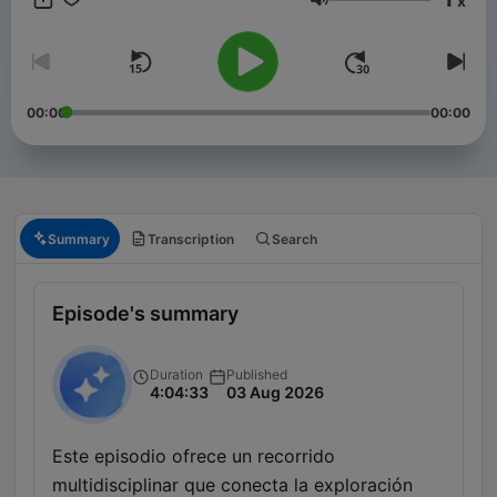
x
científicos, espionaje, medioambiente, leyendas y relatos
Volume
inquietantes. Un viaje al filo del conocimiento donde cada
emisión abre una ruta distinta por los vientos de lo
desconocido, lo fascinante… y lo real. En este podcast tendrás
el programa completo y muchos episodios extras.
00:00
00:00
Summary
Transcription
Search
Episode's summary
Duration
Published
4:04:33
03 Aug 2026
Este episodio ofrece un recorrido
multidisciplinar que conecta la exploración