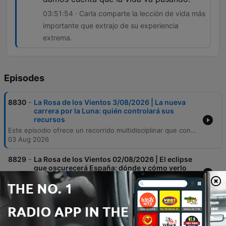
03:51:54 · Carla comparte la lección de vida más
importante que extrajo de su experiencia
extrema.
Episodes
-
8830
La Rosa de los Vientos 3/08/2026 | La nueva
carrera por la Luna: quién controlará sus
recursos
Este episodio ofrece un recorrido multidisciplinar que conecta la exploración espacial con la profundidad de los vínculos biológicos y la historia. A través de una entrevista con Juan Carlos Cortés, se analiza la misión Artemis y el papel tecnológico de España y Europa en la nueva era lunar, abordando también los desafíos de la autonomía espacial y la cooperación internacional. La conversación transita hacia temas de psicología y biología, explorando desde las adicciones tecnológicas y la importancia de la educación como 'vacuna' mental, hasta el vínculo emocional entre humanos y animales. El programa concluye con relatos conmovedores sobre la historia literaria, la figura del Papa Luna y testimonios personales de supervivencia extrema.
03 Aug 2026
-
8829
La Rosa de los Vientos 02/08/2026 | El eclipse
que oscurecerá España: dónde y cómo verlo
En este episodio, exploramos una amplia variedad de temas que conectan la historia, la ciencia y las emociones. Desde el análisis literario de la situación de la mujer en el siglo XIX y los mitos sobre los Illuminati de Baviera, hasta las lecciones de supervivencia y conexión emocional aprendidas en una reserva de lobos en Nuevo México. También abordamos la importancia de la gestión del dolor emocional a través de la psicoterapia, los hitos astronómicos para 2027 y el desmentido de diversos mitos nutricionales. El viaje concluye con reflexiones sobre la historia medieval, el duelo por las mascotas y los descubrimientos neurocientíficos sobre cómo nuestro cerebro procesa el olvido.
02 Aug 2026
-
8827
La Rosa de los Vientos 27/07/2026 | El misterio
de las últimas horas de Federico García Lorca