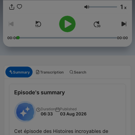
1
x
Volume
00:00
00:00
Summary
Transcription
Search
Episode's summary
Duration
Published
06:33
03 Aug 2026
Cet épisode des Histoires incroyables de