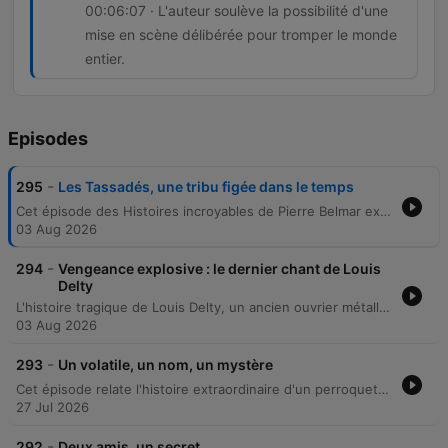
00:06:07 · L'auteur soulève la possibilité d'une
mise en scène délibérée pour tromper le monde
entier.
Episodes
-
295
Les Tassadés, une tribu figée dans le temps
Cet épisode des Histoires incroyables de Pierre Belmar explore l'un des mystères les plus fascinants de l'anthropologie moderne : l'affaire des Tasaday aux Philippines. En 1972, une expédition de journalistes et de fonctionnaires prétend découvrir une tribu vivant à l'âge de pierre au cœur de la jungle de Mindanao, ignorant toute technologie depuis dix mille ans. Le récit retrace l'ascension médiatique fulgurante de ce groupe, surnommé les paléo-hippies, jusqu'à la remise en question brutale de leur existence. Entre enjeux politiques sous la loi martiale et découvertes fortuites des années 1980, l'épisode interroge la frontière entre découverte scientifique et mystification planétaire orchestrée à des fins lucratives.
03 Aug 2026
-
294
Vengeance explosive : le dernier chant de Louis
Delty
L'histoire tragique de Louis Delty, un ancien ouvrier métallurgiste wallon dont la vie a basculé dans une spirale de vengeance et de démence. Après avoir été spolié de sa maison par sa propre mère, Madeleine, qui l'avait secrètement cédée à sa petite-fille, Delty s'est retrouvé isolé et ruiné, rejeté par le reste de sa famille. Utilisant son expertise acquise dans les arsenaux britanniques durant la Seconde Guerre mondiale, il a transformé son domicile en un véritable champ de mines composé de vingt pièges explosifs sophistiqués. L'épisode retrace la mise en place de ce plan machiavélique, de la fabrication des mécanismes artisanaux à l'installation d'engins chimiques et pyrotechniques dissimulés dans les murs et le mobilier. Le récit culmine avec l'accident fatal survenu lors de la tentative de perfectionnement de son dernier piège, révélant une fin aussi brutale que calculée.
03 Aug 2026
-
293
Un volatile, un nom, un mystère
Cet épisode relate l'histoire extraordinaire d'un perroquet gris à queue verte apparu de manière inattendue dans le quartier d'un policier à Tokyo en 2007. L'oiseau, nommé Mickey, surprend son nouveau compagnon en sifflant une comptante familiale avant de devenir une véritable attraction locale grâce à ses capacités d'imitation. Le récit prend une dimension mystérieuse lorsque l'animal commence à répéter un nom et une adresse précise. La quête de la famille Soto pour vérifier ces informations mène à une rencontre bouleversante avec la véritable propriétaire de l'oiseau, soulevant des questions fascinantes sur l'intelligence et l'instinct de cet animal égaré.
27 Jul 2026
-
292
Deux amis, un secret