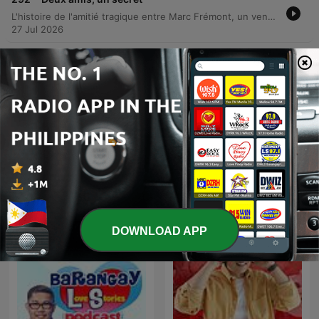
L'histoire de l'amitié tragique entre Marc Frémont, un vendeur de drogerie au double visage, et Paul Chacquin, un mécanicien de casse automobile. Ce qui commence comme une amitié sincère née du service militaire se transforme en un plan criminel audacieux pour sauver la boutique de l'employé en simulant un accident de voiture. Le récit détaille la mise en place d'une manœuvre de sauvetage orchestrée par les deux complices, surnommés Marco et Polo. Cependant, une erreur de calcul lors de l'exécution du plan transforme le sauvetage en un homicide involontaire, menant les deux hommes devant la justice et à une condamnation au bagne de l'île du Diable.
27 Jul 2026
-
291
Espionnage ou malentendu ? L'affaire Molaison
Cette histoire raconte l'aventure rocambolesque du commandant de cavalerie Charles Urbain Molléon-Ducoudray et de son épouse Garance lors d'un passage à la frontière pendant la Grande Guerre. Suite à une mésaventure dans des toilettes publiques insalubres, Madame de Coudray se retrouve suspectée d'espionnage par les autorités douanières en raison de marques mystérieuses apparues sur sa peau. L'épisode détaille l'escalade de la situation, de la fouille corporelle humiliante à l'intervention du contre-espionnage et des photographes judiciaires, jusqu'à la tentative de réparation juridique qui vire au scandale public. Une chronique sur les quiproquos entre noblesse déclinante, patriotisme exacerbé et traces d'encre indélébiles.
20 Jul 2026
Show more episodes
See all
More Society & Culture podcasts
DOWNLOAD APP