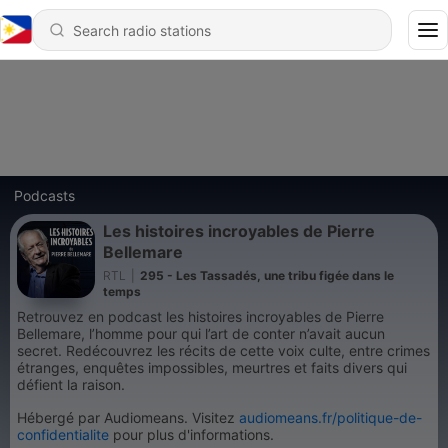
Podcasts
Les histoires incroyables de Pierre
Bellemare
RTL
|
295 - Les Tassadés, une tribu figée dans le
temps
Retrouvez en podcast les histoires incroyables de Pierre
Bellemare, l’homme pour qui l’art de conter n’avait aucun
secret. Redécouvrez les récits de cette voix culte, entre crimes
étranges, enquêtes impossibles, meurtres et faits divers qui
défient la raison.
Hébergé par Audiomeans. Visitez
audiomeans.fr/politique-de-
confidentialite
pour plus d'informations.