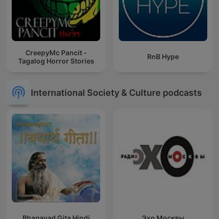
CreepyMc Pancit -
RnB Hype
Tagalog Horror Stories
International Society & Culture podcasts
Bhagavad Gita Hindi
Эхо Москвы