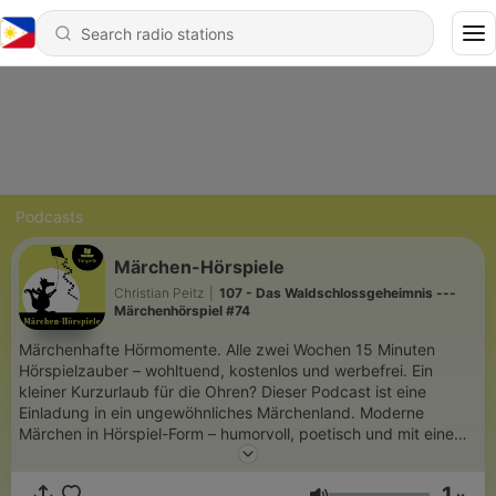
Podcasts
Märchen-Hörspiele
Christian Peitz
|
107 - Das Waldschlossgeheimnis ---
Märchenhörspiel #74
Märchenhafte Hörmomente. Alle zwei Wochen 15 Minuten
Hörspielzauber – wohltuend, kostenlos und werbefrei. Ein
kleiner Kurzurlaub für die Ohren? Dieser Podcast ist eine
Einladung in ein ungewöhnliches Märchenland. Moderne
Märchen in Hörspiel-Form – humorvoll, poetisch und mit einem
feinen Blick auf die großen und kleinen Fragen. Für
Erwachsene mit Sinn für Fantasie und Kinder, die gut zuhören
1