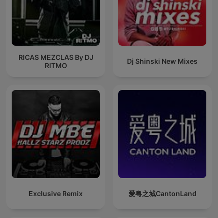
RICAS MEZCLAS By DJ
Dj Shinski New Mixes
RITMO
Exclusive Remix
爱粤之城CantonLand