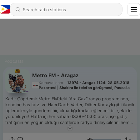
Podcasts
Metro FM - Aragaz
Karnaval.com
|
13974 - Aragaz 1124: 28.05.2018
Pazartesi | Shakira ile telefon görüşmesi, Pascal'a
ilişki testi, Kadir'den duygu tosarması.
Kadir Çöpdemir Metro FM’deki “Ara Gaz” radyo programında,
kendine has tarzı ve Hacı Darth Vader, Dilber Kortaylı gibi ikonik
tiplemeleriyle gündemi hiç olmadığı kadar eğlenceli bir şekilde
yorumluyor! Hafta içi her sabah 08:00-10:00 arası, işe gidiş
trafiğinin en yoğun olduğu saatlerde radyo dinleyicilerini hem
keyifli bir dünya turuna çıkarıp, güncel konulardan haberdar
ediyor hem de yeni başlayan güne kahkahalarla hazırlıyor!
1