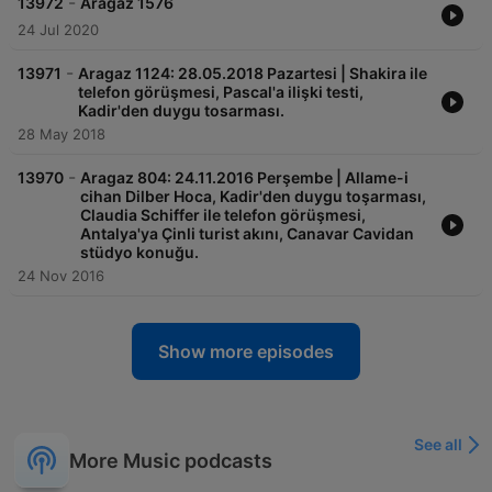
-
13972
Aragaz 1576
24 Jul 2020
-
13971
Aragaz 1124: 28.05.2018 Pazartesi | Shakira ile
telefon görüşmesi, Pascal'a ilişki testi,
Kadir'den duygu tosarması.
28 May 2018
-
13970
Aragaz 804: 24.11.2016 Perşembe | Allame-i
cihan Dilber Hoca, Kadir'den duygu toşarması,
Claudia Schiffer ile telefon görüşmesi,
Antalya'ya Çinli turist akını, Canavar Cavidan
stüdyo konuğu.
24 Nov 2016
Show more episodes
See all
More Music podcasts