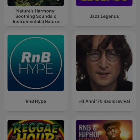
Nature’s Harmony:
Soothing Sounds &
Jazz Legends
Instrumentals(Nature
music for meditation or
sleep)
RnB Hype
Hit Anni '70 Radiorevival