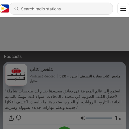
Podcasts
مُلخص كتاب
Podcast Record
|
520 - ملخص كتاب معادلة التسويف | بييرز
ستيل
"استمع إلى عالم المعرفة في دقائق معدودة! يقدم لك ملخصات شاملة
لأفضل الكتب الصوتية في مختلف المجالات. سواء كنت مهتمًا بالتنمية
الذاتية، التاريخ، الروايات، أو العلوم، ستجد هنا ما يناسبك. اكتشف أفكارًا
جديدة وتعلم مهارات جديدة بسهولة وسرعة."
1
x
Volume