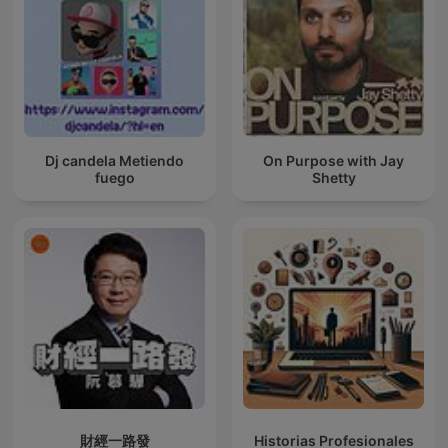
Dj candela Metiendo
On Purpose with Jay
fuego
Shetty
財經一路發
Historias Profesionales