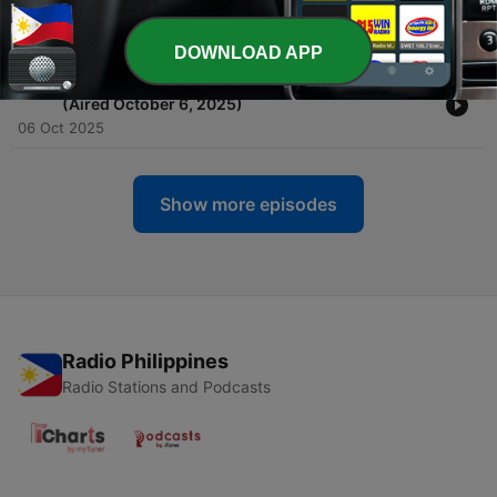
-
197
Purgahin ang gobyerno! (Aired October 17, 2025)
17 Oct 2025
DOWNLOAD APP
-
196
‘People of the Philippines -versus- the corrupt’
(Aired October 6, 2025)
06 Oct 2025
Show more episodes
Radio Philippines
Radio Stations and Podcasts