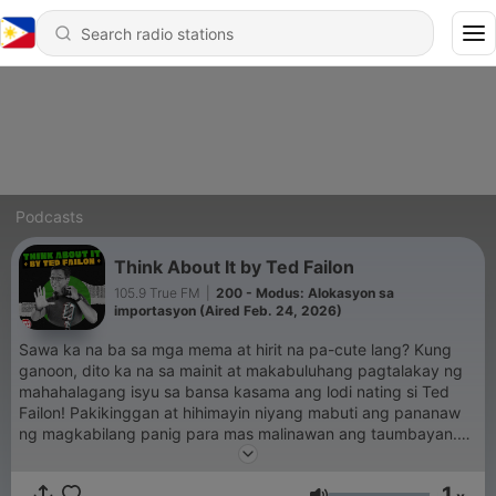
Podcasts
Think About It by Ted Failon
105.9 True FM
|
200 - Modus: Alokasyon sa
importasyon (Aired Feb. 24, 2026)
Sawa ka na ba sa mga mema at hirit na pa-cute lang? Kung
ganoon, dito ka na sa mainit at makabuluhang pagtalakay ng
mahahalagang isyu sa bansa kasama ang lodi nating si Ted
Failon! Pakikinggan at hihimayin niyang mabuti ang pananaw
ng magkabilang panig para mas malinawan ang taumbayan.
Kaya guys, kinig na! Manong Ted is in the house!
1