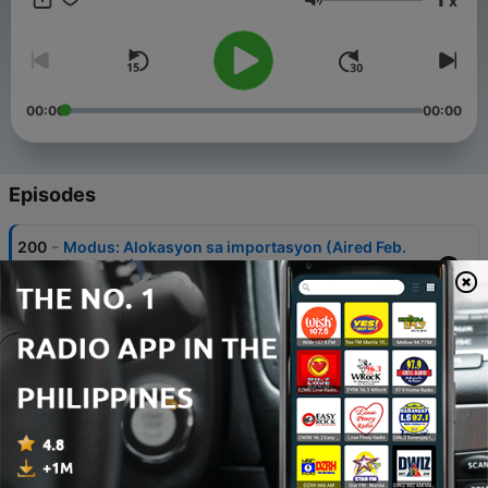
x
Volume
00:00
00:00
Episodes
-
200
Modus: Alokasyon sa importasyon (Aired Feb.
24, 2026)
25 Feb 2026
-
199
Magpakahirap para sa mga korap (Aired
December 4, 2025)
05 Dec 2025
-
198
‘Sasabog na: Poot ng bayan!’ (Aired October 30,
2025)
31 Oct 2025