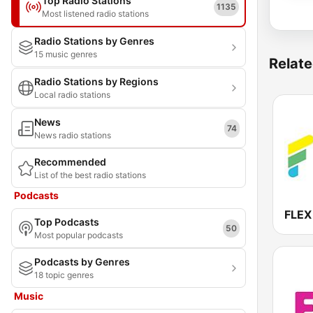
Top Radio Stations
1135
Most listened radio stations
Radio Stations by Genres
15 music genres
Relate
Radio Stations by Regions
Local radio stations
News
74
News radio stations
Recommended
List of the best radio stations
Podcasts
FLEX
Top Podcasts
50
Most popular podcasts
Podcasts by Genres
18 topic genres
Music