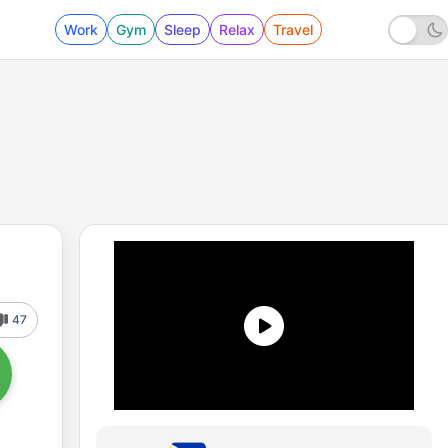
Work
Gym
Sleep
Relax
Travel
47