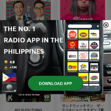
ナイツのちゃきちゃき大放
Bisaya Jokes!
送
DOWNLOAD APP
サンドウィッチマン ザ・
NO SUCH THING
ラジオショー サタデー【最