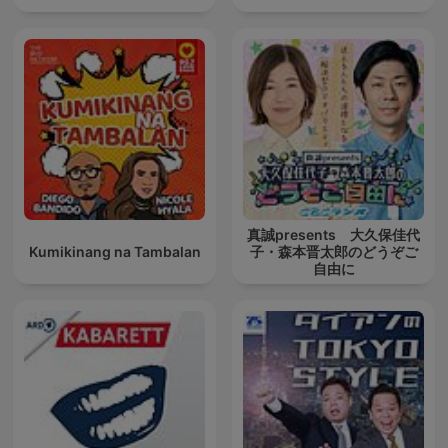
真誠presents 大久保佳代
Kumikinang na Tambalan
子・森本晋太郎のどうぞご
自由に