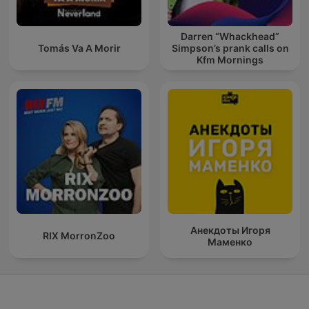
Darren “Whackhead”
Tomás Va A Morir
Simpson’s prank calls on
Kfm Mornings
Анекдоты Игоря
RIX MorronZoo
Маменко