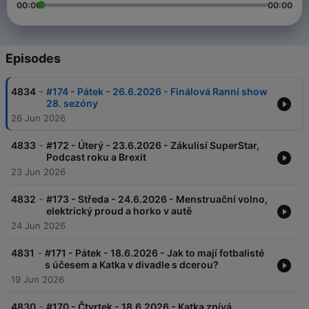
00:00
00:00
Episodes
-
4834
#174 - Pátek - 26.6.2026 - Finálová Ranní show
28. sezóny
26 Jun 2026
-
4833
#172 - Úterý - 23.6.2026 - Zákulisí SuperStar,
Podcast roku a Brexit
23 Jun 2026
-
4832
#173 - Středa - 24.6.2026 - Menstruační volno,
elektrický proud a horko v autě
24 Jun 2026
-
4831
#171 - Pátek - 18.6.2026 - Jak to mají fotbalisté
s účesem a Katka v divadle s dcerou?
19 Jun 2026
-
4830
#170 - Čtvrtek - 18.6.2026 - Katka zpívá