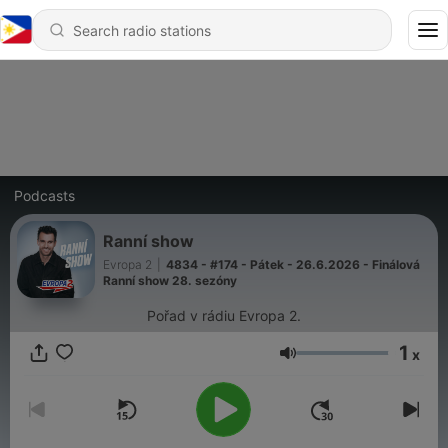
Podcasts
Ranní show
Evropa 2
|
4834 - #174 - Pátek - 26.6.2026 - Finálová
Ranní show 28. sezóny
Pořad v rádiu Evropa 2.
1
x
Volume