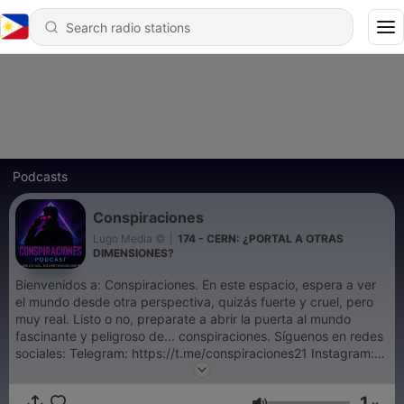
Podcasts
Conspiraciones
Lugo Media ©
|
174 - CERN: ¿PORTAL A OTRAS
DIMENSIONES?
Bienvenidos a: Conspiraciones. En este espacio, espera a ver
el mundo desde otra perspectiva, quizás fuerte y cruel, pero
muy real. Listo o no, preparate a abrir la puerta al mundo
fascinante y peligroso de... conspiraciones. Síguenos en redes
sociales: Telegram: ⁠⁠⁠⁠⁠⁠https://t.me/conspiraciones21 Instagram:
⁠⁠⁠⁠⁠⁠https://instagram.com/conspiraciones21⁠⁠⁠⁠⁠⁠ Youtube:
⁠⁠⁠⁠⁠https://youtube.com/@ElvinLugo1 Otras redes:
1