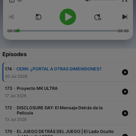
x
https://linktr.ee/conspiraciones Si deseas contribuir a nuestro
Volume
trabajo: https://www.buymeacoffee.com/conspiracion21
https://www.patreon.com/conspiraciones21
00:00
00:00
Episodes
-
174
CERN: ¿PORTAL A OTRAS DIMENSIONES?
20 Jul 2026
-
173
Proyecto MK ULTRA
17 Jul 2026
-
172
DISCLOSURE DAY: El Mensaje Detrás de la
Película
13 Jul 2026
-
170
EL JUEGO DETRÁS DEL JUEGO | El Lado Oculto