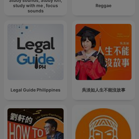
Study sounds, Study lofi,
study with me , focus
Reggae
sounds
Legal Guide Philippines
吳淡如人生不能沒故事