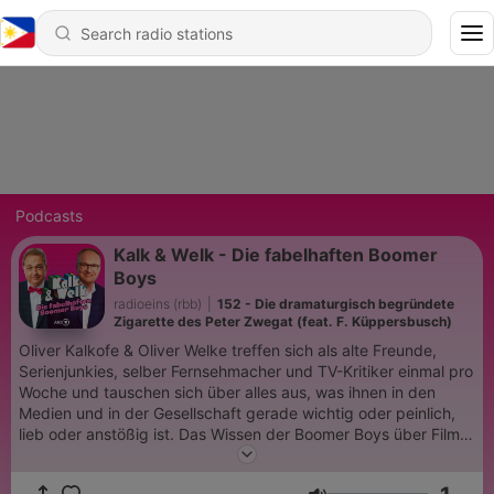
Podcasts
Kalk & Welk - Die fabelhaften Boomer
Boys
radioeins (rbb)
|
152 - Die dramaturgisch begründete
Zigarette des Peter Zwegat (feat. F. Küppersbusch)
Oliver Kalkofe & Oliver Welke treffen sich als alte Freunde,
Serienjunkies, selber Fernsehmacher und TV-Kritiker einmal pro
Woche und tauschen sich über alles aus, was ihnen in den
Medien und in der Gesellschaft gerade wichtig oder peinlich,
lieb oder anstößig ist. Das Wissen der Boomer Boys über Filme,
Fernsehserien und Unterhaltungsshows (ob von übermorgen
oder vorvorgestern) ist schier unendlich. Kalk und Welk sind