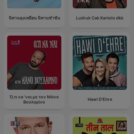
นิทานลุงเหมียน นิทานขำขัน
Ludruk Cak Kartolo dkk
Ό,τι να 'ναι με τον Μάνο
Hawi D'Ehre
Βουλαρίνο