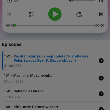
1
x
waschechte Nerds, die zwar zwischen Programmzeitschriften,
Volume
Videokassetten und Schwarz-Weiß-Fernsehen aufgewachsen
sind, für die das Internet aber längst kein Neuland mehr ist.
00:00
00:00
Episodes
-
152
Die dramaturgisch begründete Zigarette des
Peter Zwegat (feat. F. Küppersbusch)
01 Jul 2026
-
151
Mach mal Muschebubu!
24 Jun 2026
-
150
Sattelt die Ohren!
17 Jun 2026
-
149
Hilfe, mein Partner wiehert