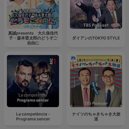
真誠presents 大久保佳代
子・森本晋太郎のどうぞご
ダイアンのTOKYO STYLE
自由に
La competència -
ナイツのちゃきちゃき大放
Programa sencer
送