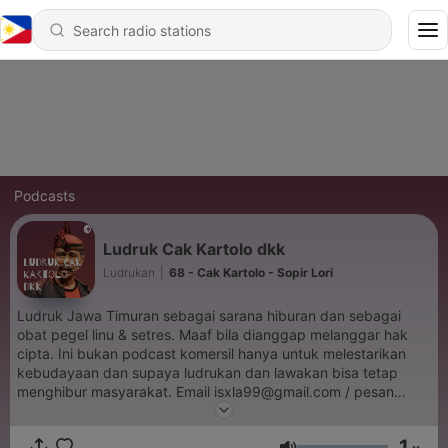
Podcasts
Ludruk Cak Kartolo dkk
Ludrukan
|
68 - Cak Kartolo - Sopir Lori
Ludruk Jawa Timuran sebagai sarana hiburan dan sebagai
obat pegel linu & setres. Maaf bila dianggap melanggar hak
cipta. Ini bukan podcast komersil hanya untuk melestarikan
kebudayaan dan supaya ludrukan dan lawakan bisa tetap
menghibur masyarakat. Email isxla99@gmail.com / pesan
suara di https://anchor.fm/ludruk/message Selamat menikmati
1