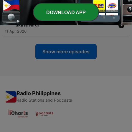
-
114
#112 Läkarpodden Special -Lyssnarfrågor!
26 Apr 2020
DOWNLOAD APP
-
113
#111. Läkarpodden Special -Prioriteringar - vem
ska få vård?
11 Apr 2020
Show more episodes
Radio Philippines
Radio Stations and Podcasts