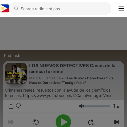
Podcasts
LOS NUEVOS DETECTIVES Casos de la
ciencia forense
Mario G Fuentes
|
87 - Los Nuevos Detectives "Los
Nuevos Detectives "Testigo falso"
Crimenes reales, resueltos con la ayuda de los científicos
forenses. https://www.youtube.com/@CanalVintageTVmx
1
x
Volume