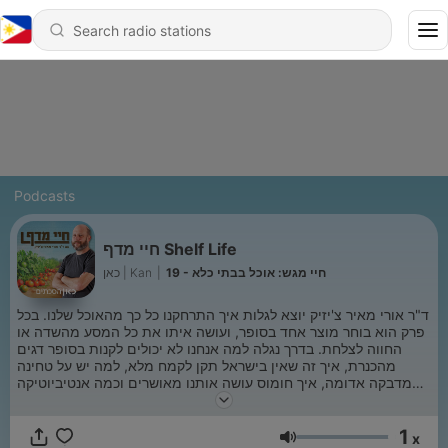
Podcasts
חיי מדף Shelf Life
כאן | Kan
|
19 - חיי מגש: אוכל בבתי כלא
ד"ר אורי מאיר צ'יזיק יוצא לגלות איך התרחקנו כל כך מהאוכל שלנו. בכל
פרק הוא בוחר מוצר אחד בסופר, ועושה איתו את כל המסע מהשדה או
החווה לצלחת. בדרך נגלה למה אנחנו לא יכולים לקנות בסופר דגים
מהכנרת, איך זה שאין בישראל תקן לקמח מלא, למה יש על טחינה
מדבקה אדומה, איך חומוס עושה אותנו מאושרים וכמה אנטיביוטיקה
באמת יש בעוף שלנו. סיבוב הקניות הבא כבר לא ייראה לכם אותו דבר
1
x
Volume